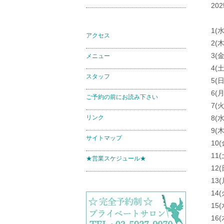
20
1(水
アクセス
2(
3(金
メニュー
4(土
スタッフ
5(日
6(
ご予約の前にお読み下さい
7(火
リンク
8(水
9(木
サイトマップ
10(
11(
★営業スケジュール★
12
13
14(
15(
16