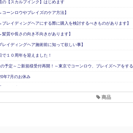
題の【スカルプインク】はじめます
→コーンロウやブレイズのケア方法】
→ブレイディングヘアにする際に購入を検討するべきものがあります】
→髪質や長さの向き不向きがあります】
ブレイディングヘア施術前に知って欲しい事】
日で１０周年を迎えました！
月の予定～ご新規様受付再開！～東京でコーンロウ、ブレイズヘアをす
020年7月のお休み
月のおやすみ
商品
型コロナウイルス対策について