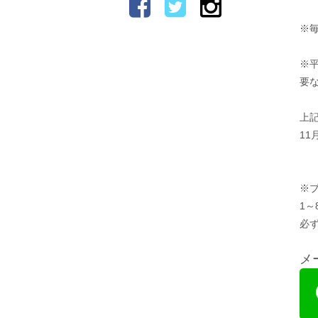
※毎
※
要
上
11
※
1
必ず
メ