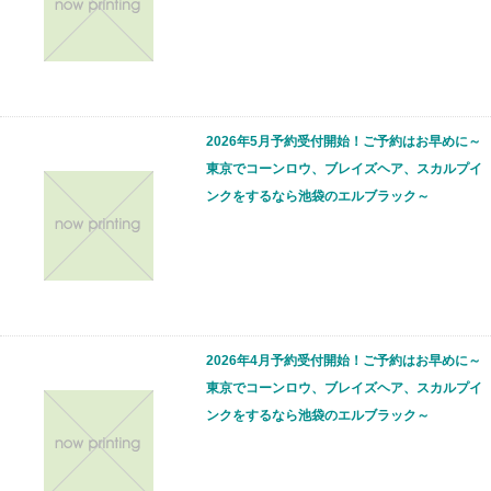
2026年5月予約受付開始！ご予約はお早めに～
東京でコーンロウ、ブレイズヘア、スカルプイ
ンクをするなら池袋のエルブラック～
2026年4月予約受付開始！ご予約はお早めに～
東京でコーンロウ、ブレイズヘア、スカルプイ
ンクをするなら池袋のエルブラック～