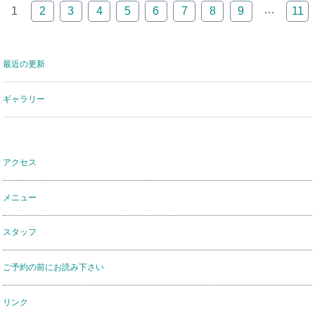
…
1
2
3
4
5
6
7
8
9
11
最近の更新
ギャラリー
アクセス
メニュー
スタッフ
ご予約の前にお読み下さい
リンク