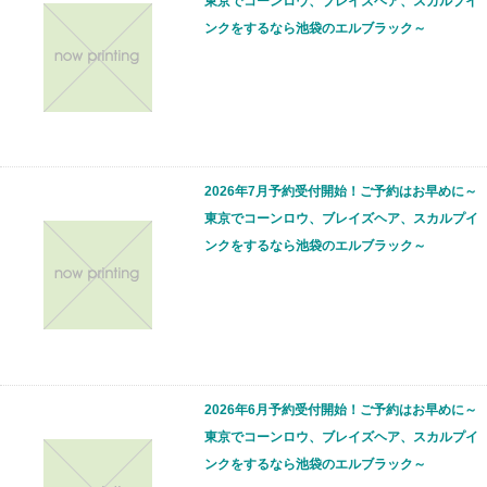
東京でコーンロウ、ブレイズヘア、スカルプイ
ンクをするなら池袋のエルブラック～
2026年7月予約受付開始！ご予約はお早めに～
東京でコーンロウ、ブレイズヘア、スカルプイ
ンクをするなら池袋のエルブラック～
2026年6月予約受付開始！ご予約はお早めに～
東京でコーンロウ、ブレイズヘア、スカルプイ
ンクをするなら池袋のエルブラック～