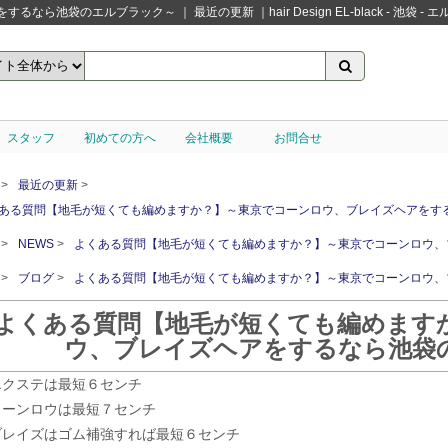
エルブラック～ ｜ 最近の更新 ｜hair Design EL-black - 池袋 - 
スタッフ
初めての方へ
会社概要
お問合せ
最近の更新
ある質問【地毛が短くても編めますか？】～東京でコーンロウ、ブレイズヘアをす
NEWS
よくある質問【地毛が短くても編めますか？】～東京でコーンロウ、
ブログ
よくある質問【地毛が短くても編めますか？】～東京でコーンロウ、
よくある質問【地毛が短くても編めます
ウ、ブレイズヘアをするなら池袋
エクステは最短６センチ
コーンロウは最短７センチ
ブレイズはゴム補強すれば最短６センチ