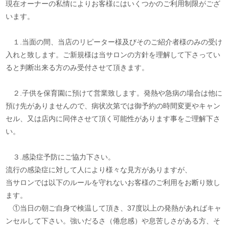
現在オーナーの私情によりお客様にはいくつかのご利用制限がござ
います。
１.当面の間、当店のリピーター様及びそのご紹介者様のみの受け
入れと致します。ご新規様は当サロンの方針を理解して下さってい
ると判断出来る方のみ受付させて頂きます。
２.子供を保育園に預けて営業致します。発熱や急病の場合は他に
預け先がありませんので、病状次第では御予約の時間変更やキャン
セル、又は店内に同伴させて頂く可能性があります事をご理解下さ
い。
３.感染症予防にご協力下さい。
流行の感染症に対して人により様々な見方がありますが、
当サロンでは以下のルールを守れないお客様のご利用をお断り致し
ます。
①当日の朝ご自身で検温して頂き、37度以上の発熱があればキャ
ンセルして下さい。強いだるさ（倦怠感）や息苦しさがある方、そ