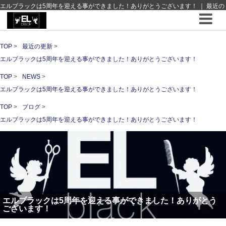
エルブラックは5周年を迎える事ができました！ありがとうございます！ ｜ 最近の
更新 ｜hair Design EL-black - 池袋 - エルブラック - コーンロウブレイズの専門店
TOP
最近の更新
エルブラックは5周年を迎える事ができました！ありがとうございます！
TOP
NEWS
エルブラックは5周年を迎える事ができました！ありがとうございます！
TOP
ブログ
エルブラックは5周年を迎える事ができました！ありがとうございます！
エルブラックは5周年を迎える事ができました！ありがとう
ございます！