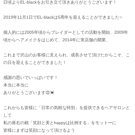
日頃よりEL-blackをお引き立て頂きありがとうございます！
2019年11月1日でEL-blackは5周年を迎えることができました✨
個人的には2005年頃からブレイダーとしての活動を開始、2009年
頃からヘアメイクをはじめて、2014年に実店舗の開業、
これまで沢山のお客様に支えられ、成長させて頂けたからこそ、こ
の日を迎えることができました！
感謝の思いでいっぱいです！
本当に本当に
ありがとうございます😍💓
これからも皆様に「日常の気軽な特別」を提供できるヘアサロンと
して
私の座右の銘「笑顔と美とhappyは比例する」をモットーに
皆様にまずは笑顔になって頂けるよう