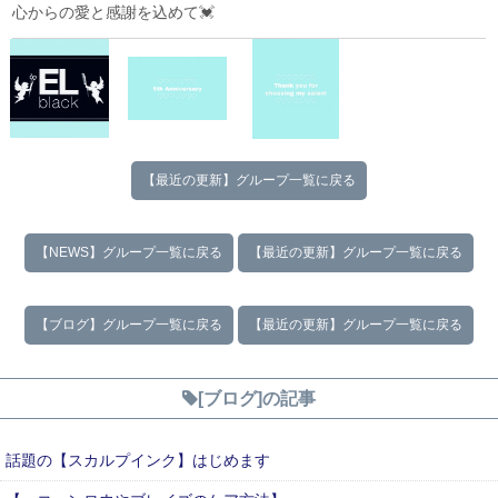
心からの愛と感謝を込めて💓
【最近の更新】グループ一覧に戻る
【NEWS】グループ一覧に戻る
【最近の更新】グループ一覧に戻る
【ブログ】グループ一覧に戻る
【最近の更新】グループ一覧に戻る
[ブログ]の記事
話題の【スカルプインク】はじめます