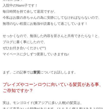
入院中のNami子です！
毎日時間を持て余して退屈ですが、
今私はお腹の赤ちゃんの為に安静にしてなければならないので、
無理のない程度にお勉強や読書をして過ごしています！
せっかくなので、勉強した内容を皆さんと共有できたらな！と、
ブログに書く事にしたので、
ぜひお付き合いください(^^)
マイペースに少しずつ更新していきますね♪
まず、この記事では
髪質
についてお話しします。
ブレイズやコーンロウに向いている髪質がある事、
ご存知ですか？
実は、モンゴロイド(東アジアに多い人種)の髪質は、
太くて直毛という特徴があります。(もちろん個人差はあるよ(^^))