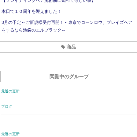
【ブレイディングヘア施術前に知って欲しい事】
本日で１０周年を迎えました！
3月の予定～ご新規様受付再開！～東京でコーンロウ、ブレイズヘア
をするなら池袋のエルブラック～
2020年7月のお休み
商品
６月のおやすみ
新型コロナウイルス対策について
閲覧中のグループ
最近の更新
ブログ
最近の更新