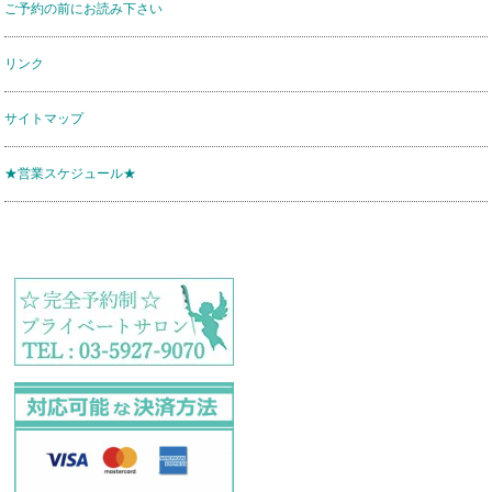
ご予約の前にお読み下さい
リンク
サイトマップ
★営業スケジュール★