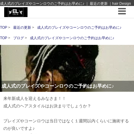
成人式のブレイズやコーンロウのご予約はお早めに♪ ｜ 最近の更新 ｜hair Design
EL-black - 池袋 - エルブラック - コーンロウブレイズの専門店
TOP
最近の更新
成人式のブレイズやコーンロウのご予約はお早めに♪
TOP
ブログ
成人式のブレイズやコーンロウのご予約はお早めに♪
成人式のブレイズやコーンロウのご予約はお早めに♪
来年新成人を迎えるみなさま！！
成人式のヘアスタイルはお決まりでしょうか？
ブレイズやコーンロウは当日ではなく１週間以内くらいに施術する
のが良いですよ♪