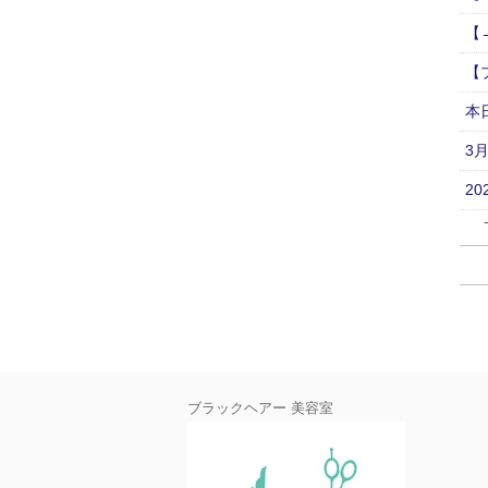
【
【
本
3
2
６
新
ブラックヘアー 美容室