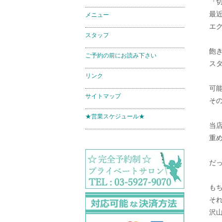
『
最
メニュー
エ
スタッフ
飽
ご予約の前にお読み下さい
ス
リンク
可
サイトマップ
そ
★営業スケジュール★
当
重
だ
も
そ
沢