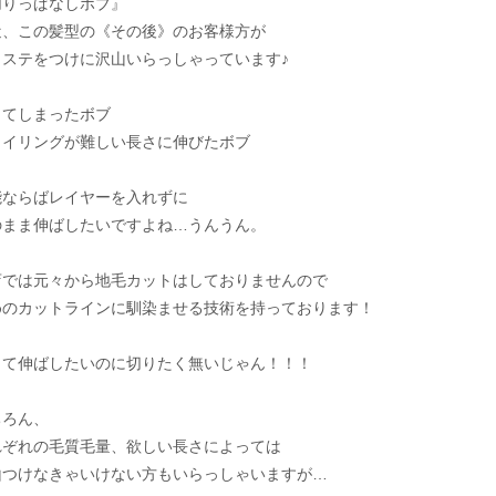
切りっぱなしボブ』
近、この髪型の《その後》のお客様方が
クステをつけに沢山いらっしゃっています♪
きてしまったボブ
タイリングが難しい長さに伸びたボブ
能ならばレイヤーを入れずに
のまま伸ばしたいですよね…うんうん。
店では元々から地毛カットはしておりませんので
めのカットラインに馴染ませる技術を持っております！
って伸ばしたいのに切りたく無いじゃん！！！
ちろん、
れぞれの毛質毛量、欲しい長さによっては
山つけなきゃいけない方もいらっしゃいますが…