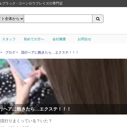
 - エルブラック - コーンロウブレイズの専門店
スタッフ
初めての方へ
会社概要
お問合せ
ブログ
流行ヘアに飽きたら…エクステ！！！
行ヘアに飽きたら…エクステ！！！
期流行りまくっている？いた？