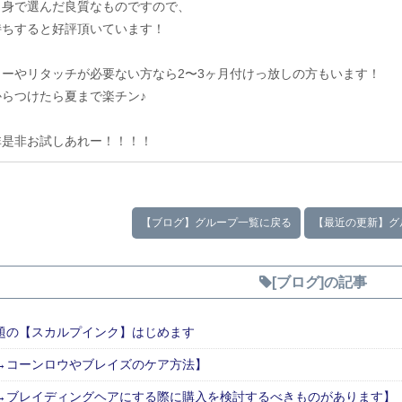
自身で選んだ良質なものですので、
持ちすると好評頂いています！
ラーやリタッチが必要ない方なら2〜3ヶ月付けっ放しの方もいます！
からつけたら夏まで楽チン♪
非是非お試しあれー！！！！
【ブログ】グループ一覧に戻る
【最近の更新】グ
[ブログ]の記事
題の【スカルプインク】はじめます
→コーンロウやブレイズのケア方法】
→ブレイディングヘアにする際に購入を検討するべきものがあります】