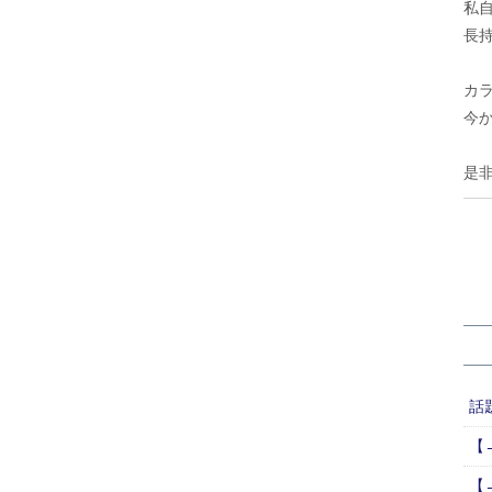
私
長
カ
今
是
話
【
【