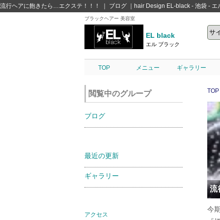
流行ヘアに飽きたら…エクステ！！！ ｜ ブログ ｜hair Design EL-black - 池袋
ブラックヘアー 美容室
EL black
エル ブラック
TOP
メニュー
ギャラリー
TOP
閲覧中のグループ
ブログ
最近の更新
ギャラリー
流
今
アクセス