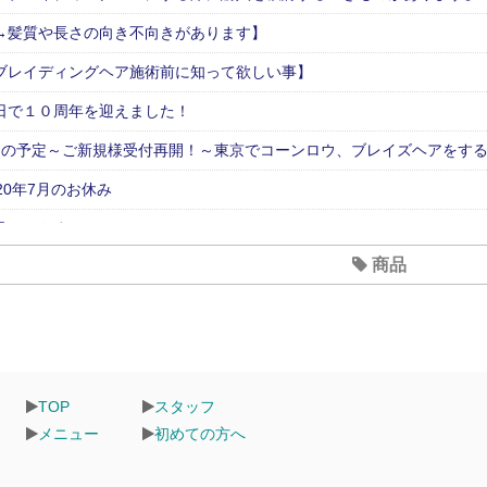
→髪質や長さの向き不向きがあります】
ブレイディングヘア施術前に知って欲しい事】
日で１０周年を迎えました！
月の予定～ご新規様受付再開！～東京でコーンロウ、ブレイズヘアをす
020年7月のお休み
月のおやすみ
商品
型コロナウイルス対策について
TOP
スタッフ
メニュー
初めての方へ